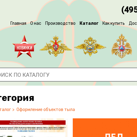
(495
Главная
О нас
Производство
Каталог
Как купить
Дос
тегория
талог
Оформление объектов тыла