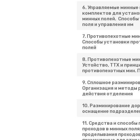
6. Управляемые минные 
комплектов для устано
минных полей. Способы
поля и управления им
7. Противопехотные мин
Способы установки про
полей
8. Противопехотные мин
Устойство, ТТХ и принц
противопехотных мин. 
9. Сплошное разминиро
Организация и методы 
действия отделения
10. Разминирование дор
оснащение подразделе
11. Средства и способы
проходов в минных поля
проделывания проходов