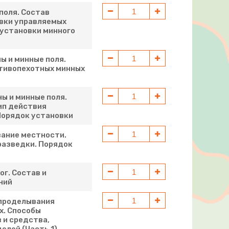
поля. Состав
вки управляемых
 установки минного
ы и минные поля.
тивопехотных минных
ы и минные поля.
ип действия
Порядок установки
вание местности.
разведки. Порядок
ог. Состав и
ний
 проделывания
х. Способы
 и средства,