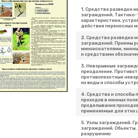
1. Средства разведки 
заграждений. Тактико-
характеристики, устро
действия переносных м
2. Средства разведки 
заграждений. Приемы р
миноискателями, минн
и средствами обозначе
3. Невзрывные загражде
преодоление. Противот
противопехотные невз
их виды и способы устр
4. Средства и способы
проходов в минных поля
проделывания проходов
применяемые для этих ц
5. Узлы заграждений. Г
заграждений. Обьекты
разрушению