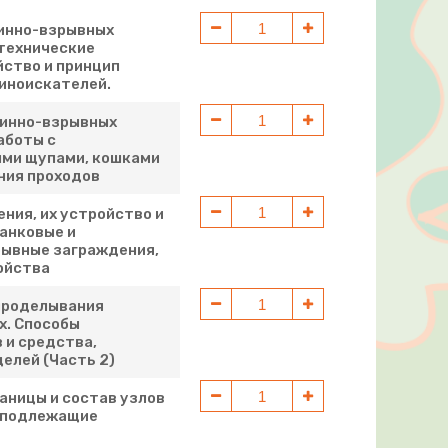
минно-взрывных
технические
йство и принцип
иноискателей.
минно-взрывных
аботы с
ыми щупами, кошками
ния проходов
ния, их устройство и
анковые и
рывные заграждения,
ойства
 проделывания
х. Способы
 и средства,
елей (Часть 2)
раницы и состав узлов
, подлежащие