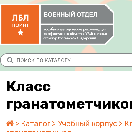
Класс
гранатометчико
Каталог
Учебный корпус
К